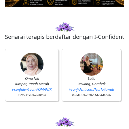
Senarai terapis berdaftar dengan I-Confident
Oma Nik
Laila
Tumpat, Tanah Merah
Rawang, Gombak
i-confident.com/OMANIK
i-confident.com/Nurlailawati
IC202312-267-00890
IC-241026-070-6147-A46C06