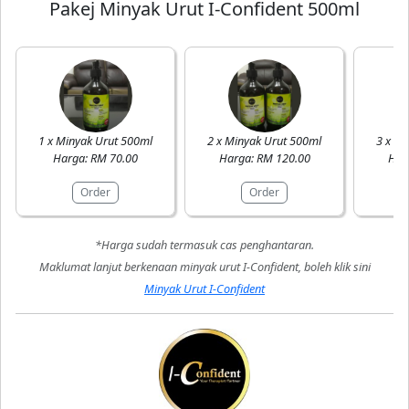
Pakej Minyak Urut I-Confident 500ml
1 x Minyak Urut 500ml
2 x Minyak Urut 500ml
3 x Mi
Harga: RM 70.00
Harga: RM 120.00
Har
Order
Order
*Harga sudah termasuk cas penghantaran.
Maklumat lanjut berkenaan minyak urut I-Confident, boleh klik sini
Minyak Urut I-Confident